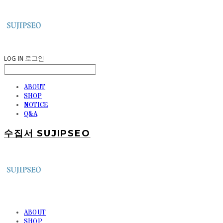
LOG IN
로그인
ABOUT
SHOP
NOTICE
Q&A
수집서 SUJIPSEO
ABOUT
SHOP