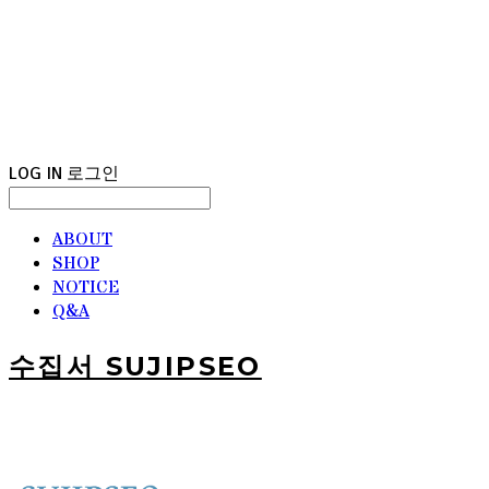
LOG IN
로그인
ABOUT
SHOP
NOTICE
Q&A
수집서 SUJIPSEO